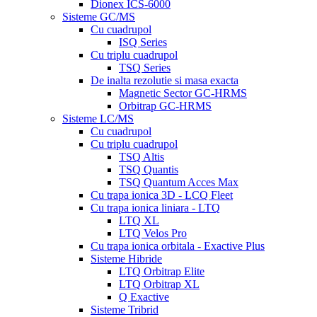
Dionex ICS-6000
Sisteme GC/MS
Cu cuadrupol
ISQ Series
Cu triplu cuadrupol
TSQ Series
De inalta rezolutie si masa exacta
Magnetic Sector GC-HRMS
Orbitrap GC-HRMS
Sisteme LC/MS
Cu cuadrupol
Cu triplu cuadrupol
TSQ Altis
TSQ Quantis
TSQ Quantum Acces Max
Cu trapa ionica 3D - LCQ Fleet
Cu trapa ionica liniara - LTQ
LTQ XL
LTQ Velos Pro
Cu trapa ionica orbitala - Exactive Plus
Sisteme Hibride
LTQ Orbitrap Elite
LTQ Orbitrap XL
Q Exactive
Sisteme Tribrid