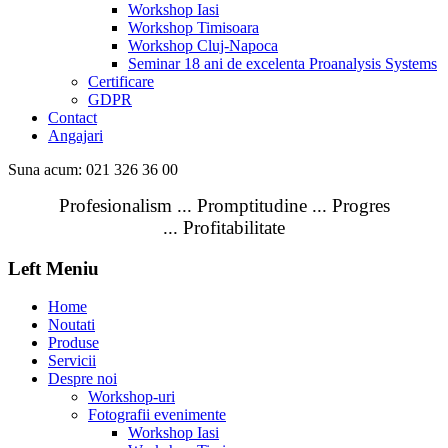
Workshop Iasi
Workshop Timisoara
Workshop Cluj-Napoca
Seminar 18 ani de excelenta Proanalysis Systems
Certificare
GDPR
Contact
Angajari
Suna acum: 021 326 36 00
Profesionalism ... Promptitudine ... Progres
... Profitabilitate
Left Meniu
Home
Noutati
Produse
Servicii
Despre noi
Workshop-uri
Fotografii evenimente
Workshop Iasi