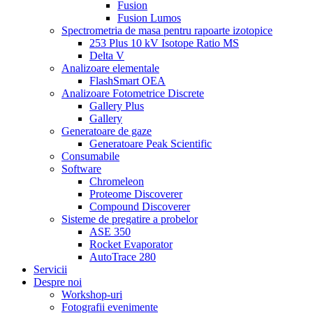
Fusion
Fusion Lumos
Spectrometria de masa pentru rapoarte izotopice
253 Plus 10 kV Isotope Ratio MS
Delta V
Analizoare elementale
FlashSmart OEA
Analizoare Fotometrice Discrete
Gallery Plus
Gallery
Generatoare de gaze
Generatoare Peak Scientific
Consumabile
Software
Chromeleon
Proteome Discoverer
Compound Discoverer
Sisteme de pregatire a probelor
ASE 350
Rocket Evaporator
AutoTrace 280
Servicii
Despre noi
Workshop-uri
Fotografii evenimente