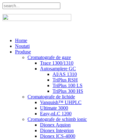
Home
Noutati
Produse
Cromatografe de gaze
Trace 1300/1310
Autosamplere GC
AI/AS 1310
TriPlus RSH
TriPlus 100 LS
TriPlus 300 HS
Cromatografe de lichide
Vanquish™ UHPLC
Ultimate 3000
Easy-nLC 1200
Cromatografe de schimb ionic
Dionex Aquion
Dionex Integrion
Dionex ICS-4000